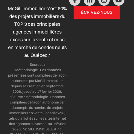
a
i
n
o
McGill Immobilier c’est 60%
c
n
s
u
ÉCRIVEZ-NOUS
e
k
t
t
des projets immobiliers du
b
e
a
u
TOP 3 des principales
o
d
g
b
agences immobillières
o
i
r
e
axées sur la vente et mise
k
n
a
-
-
m
en marché de condos neufs
f
i
au Québec.*
n
Sources :
* Méthodologie : Les données
présentées sont compilées de façon
autonome par McGill Immobilier
depuis sa création en septembre
2006, jusqu’au 17 février 2026.
* Source / Méthodologie : Données
compilées de façon autonome par
décompte du nombre de projets
immobiliers en vente (locatif exclu)
tels qu’affichés sur les sites internet
des agences suivantes, au 9 février
2026 : McGILL IMMOBILIER Inc.