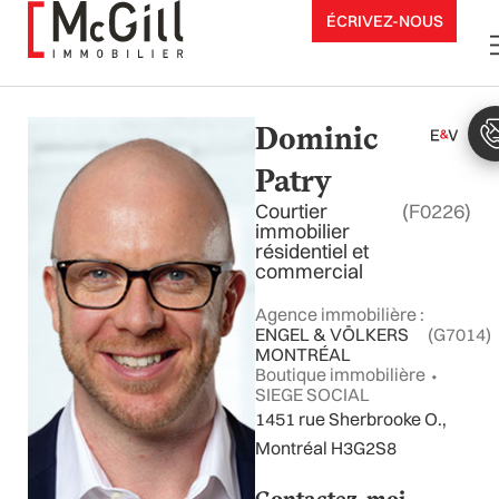
Aller
ÉCRIVEZ-NOUS
au
contenu
Dominic
Patry
Courtier
(F0226)
immobilier
résidentiel et
commercial
Agence immobilière :
ENGEL & VÖLKERS
(G7014)
MONTRÉAL
Boutique immobilière ⬩
SIEGE SOCIAL
1451 rue Sherbrooke O.,
Montréal H3G2S8