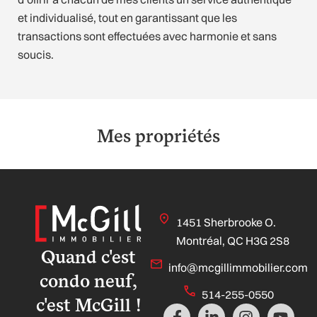
et individualisé, tout en garantissant que les
transactions sont effectuées avec harmonie et sans
soucis.
Mes propriétés
1451 Sherbrooke O.
Montréal, QC H3G 2S8
Quand c'est
info@mcgillimmobilier.com
condo neuf,
514-255-0550
c'est McGill !
F
L
I
Y