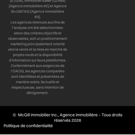
(E1006), Immobilier Baker (G2489)
[Agence immobilière #2] et Agence
Six (G9793) [Agence immobilière
#3].
Les agences retenues aux fins de
l’analyse ont été sélectionnées
selon des critères objectifs et
observables, soit un positionnement
marketing principalement orienté
vers la vente et la mise en marché de
projets neufs et la disponibilité
d’information sur leurs plateformes.
Conformément aux exigences de
l’OACIQ, les agences comparées
sont identifiées et présentées de
manière sobre, factuelle et
respectueuse, sans intention de
dénigrement.
© McGill immobilier inc., Agence immobilière – Tous droits
réservés 2026
Politique de confidentialité