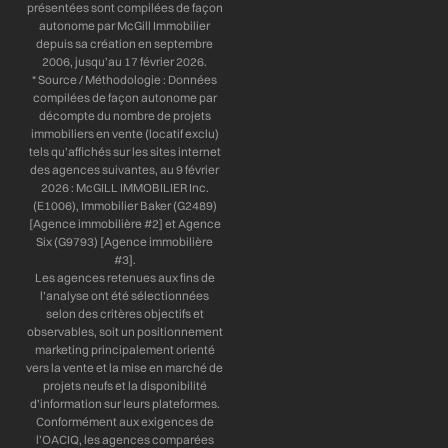
présentées sont compilées de façon
autonome par McGill Immobilier
depuis sa création en septembre
2006, jusqu’au 17 février 2026.
* Source / Méthodologie : Données
compilées de façon autonome par
décompte du nombre de projets
immobiliers en vente (locatif exclu)
tels qu’affichés sur les sites internet
des agences suivantes, au 9 février
2026 : McGILL IMMOBILIER Inc.
(E1006), Immobilier Baker (G2489)
[Agence immobilière #2] et Agence
Six (G9793) [Agence immobilière
#3].
Les agences retenues aux fins de
l’analyse ont été sélectionnées
selon des critères objectifs et
observables, soit un positionnement
marketing principalement orienté
vers la vente et la mise en marché de
projets neufs et la disponibilité
d’information sur leurs plateformes.
Conformément aux exigences de
l’OACIQ, les agences comparées