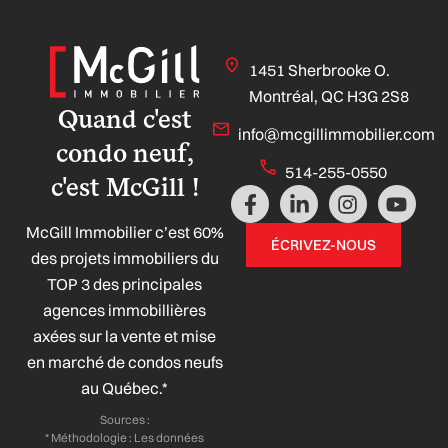
1451 Sherbrooke O.
Montréal, QC H3G 2S8
Quand c'est
info@mcgillimmobilier.com
condo neuf,
514-255-0550
c'est McGill !
F
L
I
Y
a
i
n
o
McGill Immobilier c’est 60%
c
n
s
u
ÉCRIVEZ-NOUS
e
k
t
t
des projets immobiliers du
b
e
a
u
TOP 3 des principales
o
d
g
b
agences immobillières
o
i
r
e
axées sur la vente et mise
k
n
a
-
-
m
en marché de condos neufs
f
i
au Québec.*
n
Sources :
* Méthodologie : Les données