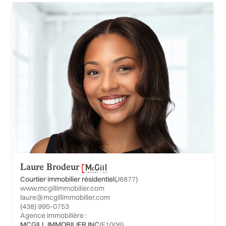
Laure Brodeur
Courtier immobilier résidentiel
(J6877)
www.mcgillimmobilier.com
laure@mcgillimmobilier.com
(438) 995-0753
Agence immobilière :
MCGILL IMMOBILIER INC
(E1006)