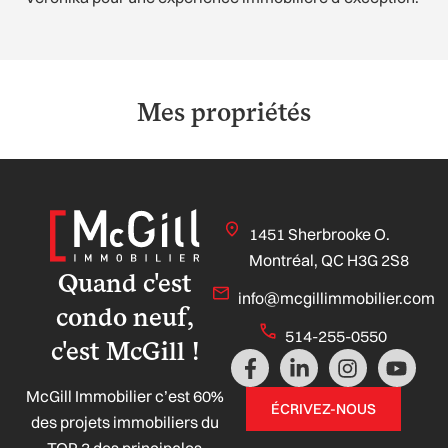
Mes propriétés
1451 Sherbrooke O.
Montréal, QC H3G 2S8
Quand c'est
info@mcgillimmobilier.com
condo neuf,
514-255-0550
c'est McGill !
F
L
I
Y
a
i
n
o
McGill Immobilier c’est 60%
c
n
s
u
ÉCRIVEZ-NOUS
e
k
t
t
des projets immobiliers du
b
e
a
u