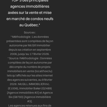
TOP 3 des principales
o
d
g
b
agences immobillières
o
i
r
e
axées sur la vente et mise
k
n
a
-
-
m
en marché de condos neufs
f
i
au Québec.*
n
Sources :
* Méthodologie : Les données
présentées sont compilées de façon
autonome par McGill Immobilier
depuis sa création en septembre
2006, jusqu’au 17 février 2026.
* Source / Méthodologie : Données
compilées de façon autonome par
décompte du nombre de projets
immobiliers en vente (locatif exclu)
tels qu’affichés sur les sites internet
des agences suivantes, au 9 février
2026 : McGILL IMMOBILIER Inc.
(E1006), Immobilier Baker (G2489)
[Agence immobilière #2] et Agence
Six (G9793) [Agence immobilière
#3].
Les agences retenues aux fins de