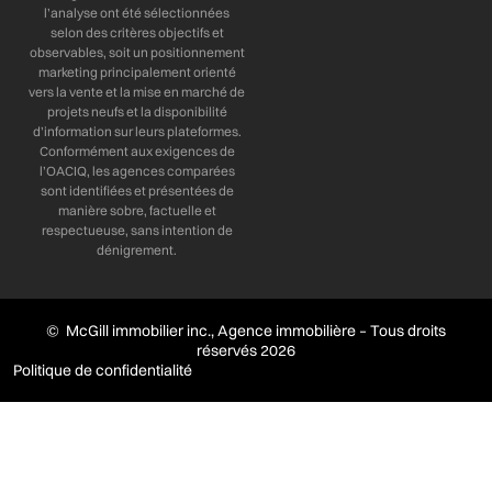
l’analyse ont été sélectionnées
selon des critères objectifs et
observables, soit un positionnement
marketing principalement orienté
vers la vente et la mise en marché de
projets neufs et la disponibilité
d’information sur leurs plateformes.
Conformément aux exigences de
l’OACIQ, les agences comparées
sont identifiées et présentées de
manière sobre, factuelle et
respectueuse, sans intention de
dénigrement.
© McGill immobilier inc., Agence immobilière – Tous droits
réservés 2026
Politique de confidentialité