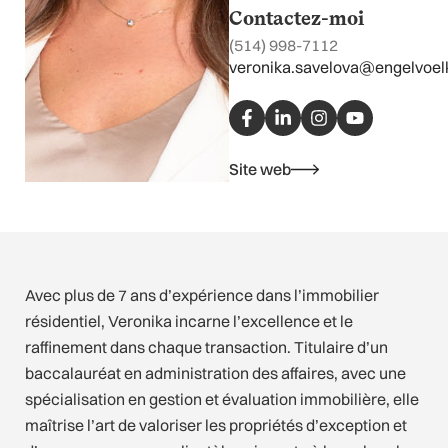
Contactez-moi
(514) 998-7112
veronika.savelova@engelvoel
F
L
I
Y
a
i
n
o
c
n
s
u
e
k
t
t
b
e
a
u
Site web
o
d
g
b
o
i
r
e
k
n
a
-
-
m
f
i
n
Avec plus de 7 ans d’expérience dans l’immobilier
résidentiel, Veronika incarne l’excellence et le
raffinement dans chaque transaction. Titulaire d’un
baccalauréat en administration des affaires, avec une
spécialisation en gestion et évaluation immobilière, elle
maîtrise l’art de valoriser les propriétés d’exception et