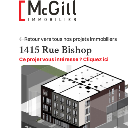
Aller
au
contenu
Retour vers tous nos projets immobiliers
1415 Rue Bishop
Ce projet vous intéresse ? Cliquez ici