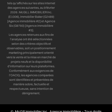
tels qu’affichés sur les sites internet
des agences suivantes, au 9 février
2026 : McGILL IMMOBILIER Inc.
(E1006), Immobilier Baker (G2489)
[Agence immobilière #2] et Agence
Six (G9793) [Agence immobilière
#3].
Les agences retenues aux fins de
l’analyse ont été sélectionnées
selon des critères objectifs et
observables, soit un positionnement
marketing principalement orienté
vers la vente et la mise en marché de
projets neufs et la disponibilité
d’information sur leurs plateformes.
Conformément aux exigences de
l’OACIQ, les agences comparées
sont identifiées et présentées de
manière sobre, factuelle et
respectueuse, sans intention de
dénigrement.
© McGill immobilier inc., Agence immobilière – Tous droits