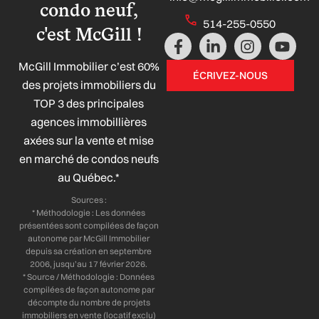
condo neuf,
514-255-0550
c'est McGill !
F
L
I
Y
a
i
n
o
McGill Immobilier c’est 60%
c
n
s
u
ÉCRIVEZ-NOUS
e
k
t
t
des projets immobiliers du
b
e
a
u
TOP 3 des principales
o
d
g
b
agences immobillières
o
i
r
e
axées sur la vente et mise
k
n
a
-
-
m
en marché de condos neufs
f
i
au Québec.*
n
Sources :
* Méthodologie : Les données
présentées sont compilées de façon
autonome par McGill Immobilier
depuis sa création en septembre
2006, jusqu’au 17 février 2026.
* Source / Méthodologie : Données
compilées de façon autonome par
décompte du nombre de projets
immobiliers en vente (locatif exclu)