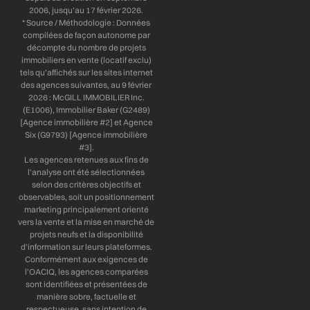
2006, jusqu’au 17 février 2026.
* Source / Méthodologie : Données
compilées de façon autonome par
décompte du nombre de projets
immobiliers en vente (locatif exclu)
tels qu’affichés sur les sites internet
des agences suivantes, au 9 février
2026 : McGILL IMMOBILIER Inc.
(E1006), Immobilier Baker (G2489)
[Agence immobilière #2] et Agence
Six (G9793) [Agence immobilière
#3].
Les agences retenues aux fins de
l’analyse ont été sélectionnées
selon des critères objectifs et
observables, soit un positionnement
marketing principalement orienté
vers la vente et la mise en marché de
projets neufs et la disponibilité
d’information sur leurs plateformes.
Conformément aux exigences de
l’OACIQ, les agences comparées
sont identifiées et présentées de
manière sobre, factuelle et
respectueuse, sans intention de