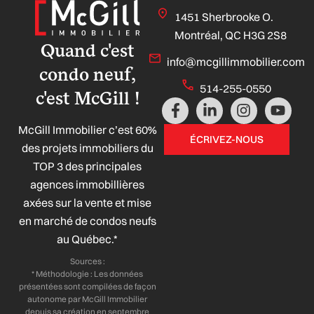
1451 Sherbrooke O.
Montréal, QC H3G 2S8
Quand c'est
info@mcgillimmobilier.com
condo neuf,
514-255-0550
c'est McGill !
F
L
I
Y
a
i
n
o
McGill Immobilier c’est 60%
c
n
s
u
ÉCRIVEZ-NOUS
e
k
t
t
des projets immobiliers du
b
e
a
u
TOP 3 des principales
o
d
g
b
agences immobillières
o
i
r
e
axées sur la vente et mise
k
n
a
-
-
m
en marché de condos neufs
f
i
au Québec.*
n
Sources :
* Méthodologie : Les données
présentées sont compilées de façon
autonome par McGill Immobilier
depuis sa création en septembre