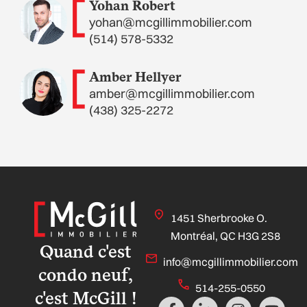
Yohan Robert
yohan@mcgillimmobilier.com
(514) 578-5332
Amber Hellyer
amber@mcgillimmobilier.com
(438) 325-2272
1451 Sherbrooke O.
Montréal, QC H3G 2S8
Quand c'est
info@mcgillimmobilier.com
condo neuf,
514-255-0550
c'est McGill !
F
L
I
Y