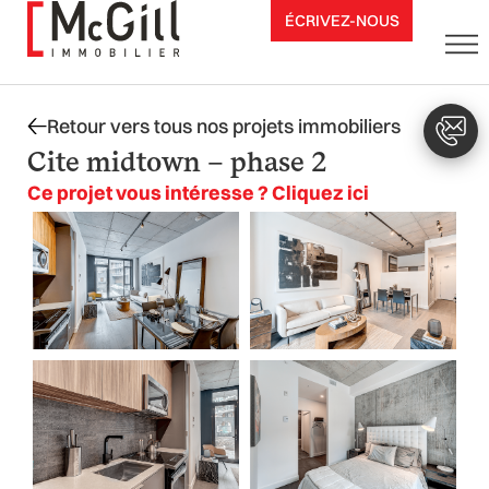
Aller
ÉCRIVEZ-NOUS
au
contenu
Retour vers tous nos projets immobiliers
Cite midtown – phase 2
Ce projet vous intéresse ? Cliquez ici