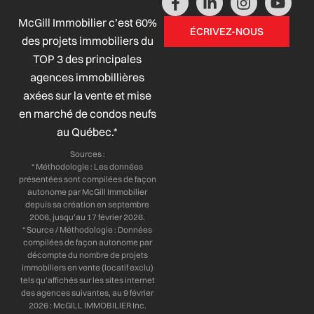
a
i
n
o
McGill Immobilier c’est 60%
c
n
s
u
ÉCRIVEZ-NOUS
e
k
t
t
des projets immobiliers du
b
e
a
u
TOP 3 des principales
o
d
g
b
agences immobillières
o
i
r
e
axées sur la vente et mise
k
n
a
-
-
m
en marché de condos neufs
f
i
au Québec.*
n
Sources :
* Méthodologie : Les données
présentées sont compilées de façon
autonome par McGill Immobilier
depuis sa création en septembre
2006, jusqu’au 17 février 2026.
* Source / Méthodologie : Données
compilées de façon autonome par
décompte du nombre de projets
immobiliers en vente (locatif exclu)
tels qu’affichés sur les sites internet
des agences suivantes, au 9 février
2026 : McGILL IMMOBILIER Inc.