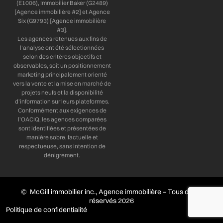
(E1006), Immobilier Baker (G2489)
[Agence immobilière #2] et Agence
Six (G9793) [Agence immobilière
#3].
Les agences retenues aux fins de
l’analyse ont été sélectionnées
selon des critères objectifs et
observables, soit un positionnement
marketing principalement orienté
vers la vente et la mise en marché de
projets neufs et la disponibilité
d’information sur leurs plateformes.
Conformément aux exigences de
l’OACIQ, les agences comparées
sont identifiées et présentées de
manière sobre, factuelle et
respectueuse, sans intention de
dénigrement.
© McGill immobilier inc., Agence immobilière – Tous droits
réservés 2026
Politique de confidentialité