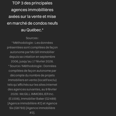
b
e
a
u
TOP 3 des principales
o
d
g
b
agences immobillières
o
i
r
e
axées sur la vente et mise
k
n
a
-
-
m
en marché de condos neufs
f
i
au Québec.*
n
Sources :
* Méthodologie : Les données
présentées sont compilées de façon
autonome par McGill Immobilier
depuis sa création en septembre
2006, jusqu’au 17 février 2026.
* Source / Méthodologie : Données
compilées de façon autonome par
décompte du nombre de projets
immobiliers en vente (locatif exclu)
tels qu’affichés sur les sites internet
des agences suivantes, au 9 février
2026 : McGILL IMMOBILIER Inc.
(E1006), Immobilier Baker (G2489)
[Agence immobilière #2] et Agence
Six (G9793) [Agence immobilière
#3].