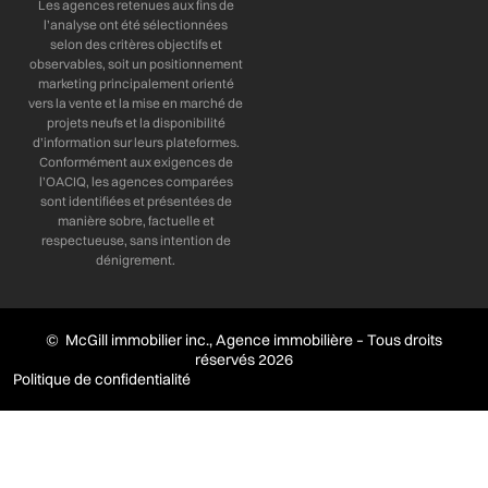
Les agences retenues aux fins de
l’analyse ont été sélectionnées
selon des critères objectifs et
observables, soit un positionnement
marketing principalement orienté
vers la vente et la mise en marché de
projets neufs et la disponibilité
d’information sur leurs plateformes.
Conformément aux exigences de
l’OACIQ, les agences comparées
sont identifiées et présentées de
manière sobre, factuelle et
respectueuse, sans intention de
dénigrement.
© McGill immobilier inc., Agence immobilière – Tous droits
réservés 2026
Politique de confidentialité