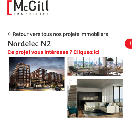
Aller
au
contenu
Retour vers tous nos projets immobiliers
Nordelec N2
1
Ce projet vous intéresse ? Cliquez ici