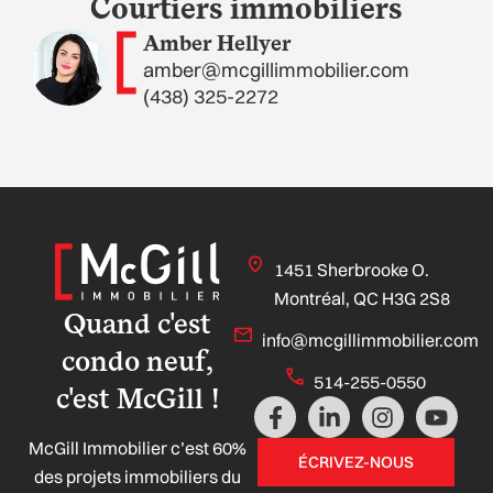
Courtiers immobiliers
Amber Hellyer
amber@mcgillimmobilier.com
(438) 325-2272
1451 Sherbrooke O.
Montréal, QC H3G 2S8
Quand c'est
info@mcgillimmobilier.com
condo neuf,
514-255-0550
c'est McGill !
F
L
I
Y
a
i
n
o
McGill Immobilier c’est 60%
c
n
s
u
ÉCRIVEZ-NOUS
e
k
t
t
des projets immobiliers du