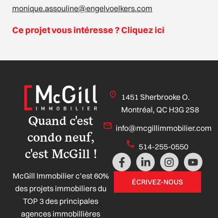
monique.assouline@engelvoelkers.com
Ce projet vous intéresse ? Cliquez ici
1451 Sherbrooke O.
Montréal, QC H3G 2S8
Quand c'est
info@mcgillimmobilier.com
condo neuf,
514-255-0550
c'est McGill !
F
L
I
Y
a
i
n
o
McGill Immobilier c’est 60%
c
n
s
u
ÉCRIVEZ-NOUS
e
k
t
t
des projets immobiliers du
b
e
a
u
TOP 3 des principales
o
d
g
b
agences immobillières