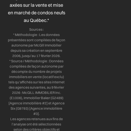
o
i
r
e
axées sur la vente et mise
k
n
a
-
-
m
en marché de condos neufs
f
i
au Québec.*
n
Sources :
* Méthodologie : Les données
présentées sont compilées de façon
autonome par McGill Immobilier
depuis sa création en septembre
2006, jusqu’au 17 février 2026.
* Source / Méthodologie : Données
compilées de façon autonome par
décompte du nombre de projets
immobiliers en vente (locatif exclu)
tels qu’affichés sur les sites internet
des agences suivantes, au 9 février
2026 : McGILL IMMOBILIER Inc.
(E1006), Immobilier Baker (G2489)
[Agence immobilière #2] et Agence
Six (G9793) [Agence immobilière
#3].
Les agences retenues aux fins de
l’analyse ont été sélectionnées
selon des critères objectifs et