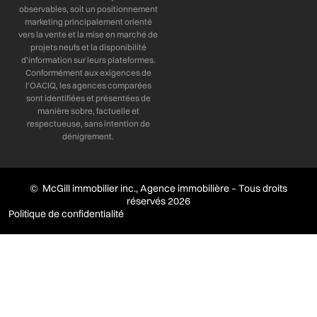
observables, soit un positionnement
marketing principalement orienté
vers la vente et la mise en marché de
projets neufs et la disponibilité
d’information sur leurs plateformes.
Conformément aux exigences de
l’OACIQ, les agences comparées
sont identifiées et présentées de
manière sobre, factuelle et
respectueuse, sans intention de
dénigrement.
© McGill immobilier inc., Agence immobilière – Tous droits
réservés 2026
Politique de confidentialité