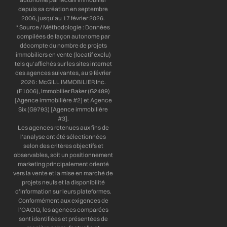
depuis sa création en septembre
2006, jusqu’au 17 février 2026.
* Source / Méthodologie : Données
compilées de façon autonome par
décompte du nombre de projets
immobiliers en vente (locatif exclu)
tels qu’affichés sur les sites internet
des agences suivantes, au 9 février
2026 : McGILL IMMOBILIER Inc.
(E1006), Immobilier Baker (G2489)
[Agence immobilière #2] et Agence
Six (G9793) [Agence immobilière
#3].
Les agences retenues aux fins de
l’analyse ont été sélectionnées
selon des critères objectifs et
observables, soit un positionnement
marketing principalement orienté
vers la vente et la mise en marché de
projets neufs et la disponibilité
d’information sur leurs plateformes.
Conformément aux exigences de
l’OACIQ, les agences comparées
sont identifiées et présentées de