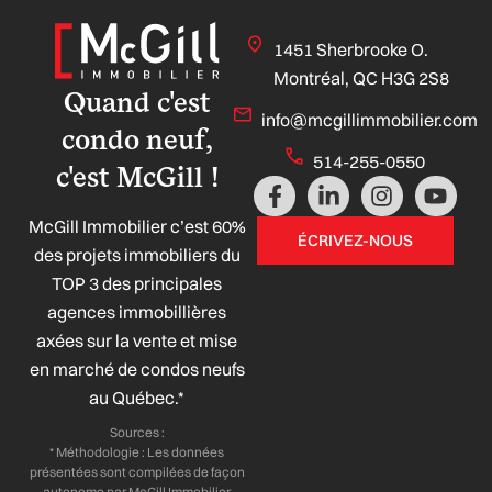
1451 Sherbrooke O.
Montréal, QC H3G 2S8
Quand c'est
info@mcgillimmobilier.com
condo neuf,
514-255-0550
c'est McGill !
F
L
I
Y
a
i
n
o
McGill Immobilier c’est 60%
c
n
s
u
ÉCRIVEZ-NOUS
e
k
t
t
des projets immobiliers du
b
e
a
u
TOP 3 des principales
o
d
g
b
agences immobillières
o
i
r
e
axées sur la vente et mise
k
n
a
-
-
m
en marché de condos neufs
f
i
au Québec.*
n
Sources :
* Méthodologie : Les données
présentées sont compilées de façon
autonome par McGill Immobilier