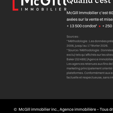
McGill Immobilier c’est 6
axées sur la vente et mi
+ 13 500 condos*
+ 250 
●
Sources :
* Méthodologie : Les données pré
2006, jusqu’au 17 février 2026.
* Source / Méthodologie : Donnée
exclu) tels qu’affichés sur les si
Baker (G2489) [Agence immobilièr
Les agences retenues aux fins de l
marketing principalement orienté ve
plateformes. Conformément aux ex
factuelle et respectueuse, sans i
© McGill immobilier inc., Agence immobilière – Tous dr