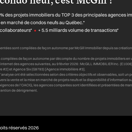
0% des projets immobiliers du TOP 3 des principales agences i
se en marché de condos neufs au Québec.*
collaborateurs*
+ 5.5 milliards volume de transactions*
●
sentées sont compilées de façon autonome par McGill Immobilier depuis sa créatio
s compilées de façon autonome par décompte du nombre de projets immobiliers en ve
tes internet des agences suivantes, au 9 février 2026 : McGILL IMMOBILIER Inc. (E1006
e #2] et Agence Six (G9793) [Agence immobilière #3].
’analyse ont été sélectionnées selon des critères objectifs et observables, soit un
rs la vente et la mise en marché de projets neufs et la disponibilité d’information su
igences de l’OACIQ, les agences comparées sont identifiées et présentées de man
ntention de dénigrement.
oits réservés 2026