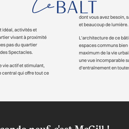
dont vous avez besoin, 
et beaucoup de lumière.
idéal, activités et
tier vivant à proximité
L’architecture de ce bât
es pas du quartier
espaces communs bien co
 des Spectacles.
maximum de la vie urbain
une vue incomparable su
vie actif et stimulant,
d’entraînement en toute
central qui offre tout ce
condo neuf, c'est McGill !