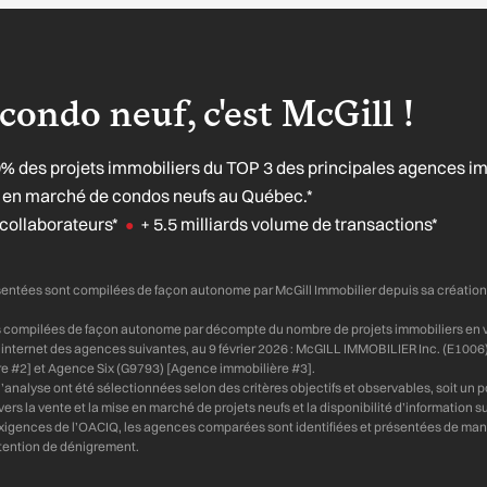
condo neuf, c'est McGill !
0% des projets immobiliers du TOP 3 des principales agences i
se en marché de condos neufs au Québec.*
collaborateurs*
+ 5.5 milliards volume de transactions*
●
sentées sont compilées de façon autonome par McGill Immobilier depuis sa créatio
s compilées de façon autonome par décompte du nombre de projets immobiliers en ve
tes internet des agences suivantes, au 9 février 2026 : McGILL IMMOBILIER Inc. (E1006
e #2] et Agence Six (G9793) [Agence immobilière #3].
’analyse ont été sélectionnées selon des critères objectifs et observables, soit un
rs la vente et la mise en marché de projets neufs et la disponibilité d’information su
igences de l’OACIQ, les agences comparées sont identifiées et présentées de man
ntention de dénigrement.