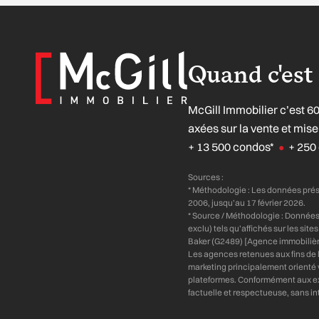
Quand c'est 
McGill Immobilier c’est 6
axées sur la vente et mi
+ 13 500 condos*
+ 250 
●
Sources :
* Méthodologie : Les données pré
2006, jusqu’au 17 février 2026.
* Source / Méthodologie : Donnée
exclu) tels qu’affichés sur les si
Baker (G2489) [Agence immobilièr
Les agences retenues aux fins de l
marketing principalement orienté ve
plateformes. Conformément aux ex
factuelle et respectueuse, sans i