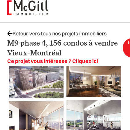
Aller
au
contenu
Retour vers tous nos projets immobiliers
M9 phase 4, 156 condos à vendre
1
Vieux-Montréal
Ce projet vous intéresse ? Cliquez ici