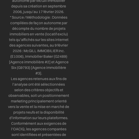
autonome par McGill Immobilier
depuis sa création en septembre
2006, jusqu’au 17 février 2026.
* Source / Méthodologie : Données
compilées de façon autonome par
décompte du nombre de projets
immobiliers en vente (locatif exclu)
tels qu’affichés sur les sites internet
des agences suivantes, au 9 février
2026 : McGILL IMMOBILIER Inc.
(E1006), Immobilier Baker (G2489)
[Agence immobilière #2] et Agence
Six (G9793) [Agence immobilière
#3].
Les agences retenues aux fins de
l’analyse ont été sélectionnées
selon des critères objectifs et
observables, soit un positionnement
marketing principalement orienté
vers la vente et la mise en marché de
projets neufs et la disponibilité
d’information sur leurs plateformes.
Conformément aux exigences de
l’OACIQ, les agences comparées
sont identifiées et présentées de