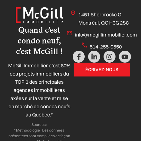
1451 Sherbrooke O.
Montréal, QC H3G 2S8
Quand c'est
info@mcgillimmobilier.com
condo neuf,
514-255-0550
c'est McGill !
F
L
I
Y
a
i
n
o
McGill Immobilier c’est 60%
c
n
s
u
ÉCRIVEZ-NOUS
e
k
t
t
des projets immobiliers du
b
e
a
u
TOP 3 des principales
o
d
g
b
agences immobillières
o
i
r
e
axées sur la vente et mise
k
n
a
-
-
m
en marché de condos neufs
f
i
au Québec.*
n
Sources :
* Méthodologie : Les données
présentées sont compilées de façon