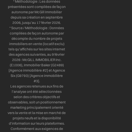
* Méthodologie : Les données
présentées sont compilées de façon
autonome par McGill Immobilier
depuis sa création en septembre
2006, jusqu’au 17 février 2026.
* Source / Méthodologie : Données
compilées de façon autonome par
décompte du nombre de projets
immobiliers en vente (locatif exclu)
tels qu’affichés sur les sites internet
des agences suivantes, au 9 février
2026 : McGILL IMMOBILIER Inc.
(E1006), Immobilier Baker (G2489)
[Agence immobilière #2] et Agence
Six (G9793) [Agence immobilière
#3].
Les agences retenues aux fins de
l’analyse ont été sélectionnées
selon des critères objectifs et
observables, soit un positionnement
marketing principalement orienté
vers la vente et la mise en marché de
projets neufs et la disponibilité
d’information sur leurs plateformes.
Conformément aux exigences de