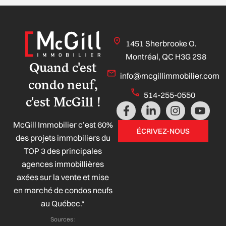
1451 Sherbrooke O.
Montréal, QC H3G 2S8
Quand c'est
info@mcgillimmobilier.com
condo neuf,
514-255-0550
c'est McGill !
F
L
I
Y
a
i
n
o
McGill Immobilier c’est 60%
c
n
s
u
ÉCRIVEZ-NOUS
e
k
t
t
des projets immobiliers du
b
e
a
u
TOP 3 des principales
o
d
g
b
agences immobillières
o
i
r
e
axées sur la vente et mise
k
n
a
-
-
m
en marché de condos neufs
f
i
au Québec.*
n
Sources :