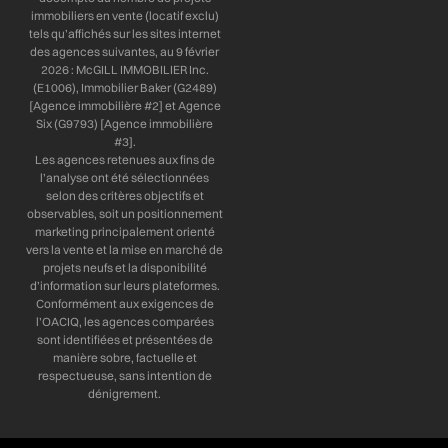
immobiliers en vente (locatif exclu)
tels qu’affichés sur les sites internet
des agences suivantes, au 9 février
2026 : McGILL IMMOBILIER Inc.
(E1006), Immobilier Baker (G2489)
[Agence immobilière #2] et Agence
Six (G9793) [Agence immobilière
#3].
Les agences retenues aux fins de
l’analyse ont été sélectionnées
selon des critères objectifs et
observables, soit un positionnement
marketing principalement orienté
vers la vente et la mise en marché de
projets neufs et la disponibilité
d’information sur leurs plateformes.
Conformément aux exigences de
l’OACIQ, les agences comparées
sont identifiées et présentées de
manière sobre, factuelle et
respectueuse, sans intention de
dénigrement.