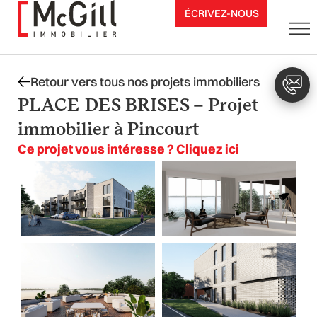
Aller
ÉCRIVEZ-NOUS
au
contenu
Retour vers tous nos projets immobiliers
PLACE DES BRISES – Projet
immobilier à Pincourt
Ce projet vous intéresse ? Cliquez ici