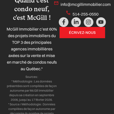
Quand c'est
info@mcgillimmobilier.com
condo neuf,
514-255-0550
c'est McGill !
F
L
I
Y
a
i
n
o
McGill Immobilier c’est 60%
c
n
s
u
ÉCRIVEZ-NOUS
e
k
t
t
des projets immobiliers du
b
e
a
u
TOP 3 des principales
o
d
g
b
agences immobillières
o
i
r
e
axées sur la vente et mise
k
n
a
-
-
m
en marché de condos neufs
f
i
au Québec.*
n
Sources :
* Méthodologie : Les données
présentées sont compilées de façon
autonome par McGill Immobilier
depuis sa création en septembre
2006, jusqu’au 17 février 2026.
* Source / Méthodologie : Données
compilées de façon autonome par
décompte du nombre de projets