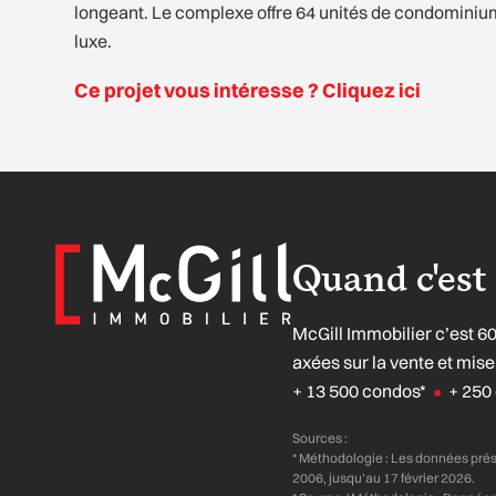
longeant. Le complexe offre 64 unités de condominiu
luxe.
Ce projet vous intéresse ? Cliquez ici
Quand c'est 
McGill Immobilier c’est 6
axées sur la vente et mi
+ 13 500 condos*
+ 250 
●
Sources :
* Méthodologie : Les données pré
2006, jusqu’au 17 février 2026.