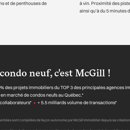
ms et de penthouses de
à vin. Proximité des pist
ainsi qu’à du 5 minutes d
condo neuf, c'est McGill !
0% des projets immobiliers du TOP 3 des principales agences i
se en marché de condos neufs au Québec.*
collaborateurs*
+ 5.5 milliards volume de transactions*
●
sentées sont compilées de façon autonome par McGill Immobilier depuis sa créatio