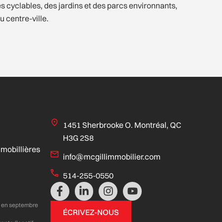
es cyclables, des jardins et des parcs environnants,
u centre-ville.
1451 Sherbrooke O. Montréal, QC
H3G 2S8
mmobillières
info@mcgillimmobilier.com
514-255-0550
F
L
I
Y
a
i
n
o
c
n
s
u
n en septembre
ÉCRIVEZ-NOUS
e
k
t
t