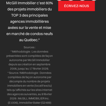
McGill Immobilier c’est 60%
c
n
s
u
ÉCRIVEZ-NOUS
e
k
t
t
des projets immobiliers du
b
e
a
u
TOP 3 des principales
o
d
g
b
agences immobillières
o
i
r
e
axées sur la vente et mise
k
n
a
-
-
m
en marché de condos neufs
f
i
au Québec.*
n
Sources :
* Méthodologie : Les données
présentées sont compilées de façon
autonome par McGill Immobilier
depuis sa création en septembre
2006, jusqu’au 17 février 2026.
* Source / Méthodologie : Données
compilées de façon autonome par
décompte du nombre de projets
immobiliers en vente (locatif exclu)
tels qu’affichés sur les sites internet
des agences suivantes, au 9 février
2026 : McGILL IMMOBILIER Inc.
(E1006), Immobilier Baker (G2489)