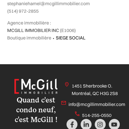
stephaniehamel@mcgillimmobilier.com
(514) 972-2855
Agence immobilière :
MCGILL IMMOBILIER INC
(E1006)
Boutique immobilière
⬩
SIEGE SOCIAL
1451 Sherbrooke O.
Montréal, QC H3G 2S8
Quand c'est
info@mcgillimmobilier.com
condo neuf,
514-255-0550
c'est McGill !
F
L
I
Y
a
i
n
o