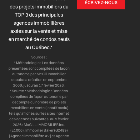
ÉCRIVEZ-NOUS
e
k
t
t
des projets immobiliers du
b
e
a
u
TOP 3 des principales
o
d
g
b
agences immobillières
o
i
r
e
axées sur la vente et mise
k
n
a
-
-
m
en marché de condos neufs
f
i
au Québec.*
n
Sources :
* Méthodologie : Les données
présentées sont compilées de façon
autonome par McGill Immobilier
depuis sa création en septembre
2006, jusqu’au 17 février 2026.
* Source / Méthodologie : Données
compilées de façon autonome par
décompte du nombre de projets
immobiliers en vente (locatif exclu)
tels qu’affichés sur les sites internet
des agences suivantes, au 9 février
2026 : McGILL IMMOBILIER Inc.
(E1006), Immobilier Baker (G2489)
[Agence immobilière #2] et Agence