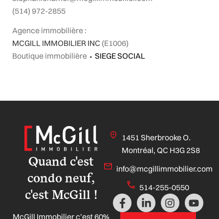
(514) 972-2855
Agence immobilière :
MCGILL IMMOBILIER INC
(E1006)
Boutique immobilière
⬩
SIEGE SOCIAL
1451 Sherbrooke O.
Montréal, QC H3G 2S8
Quand c'est
info@mcgillimmobilier.com
condo neuf,
514-255-0550
c'est McGill !
F
L
I
Y
a
i
n
o
McGill Immobilier c’est 60%
c
n
s
u