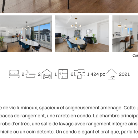
Cou
2
2
1
6
1 424 pc
2021
e de vie lumineux, spacieux et soigneusement aménagé. Cette un
spaces de rangement, une rareté en condo. La chambre principa
robe d'entrée, une salle de lavage avec rangement intégré ain
micile ou un coin détente. Un condo élégant et pratique, parfait