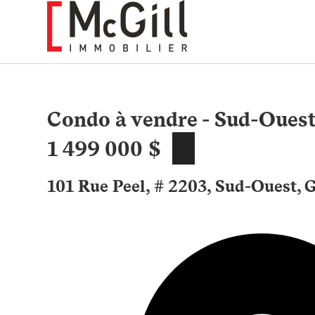
Aller
au
contenu
Condo à vendre - Sud-Oues
1 499 000 $
101 Rue Peel, # 2203, Sud-Ouest, 