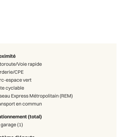
oximité
toroute/Voie rapide
rderie/CPE
rc-espace vert
ste cyclable
seau Express Métropolitain (REM)
ansport en commun
ationnement (total)
Au garage (1)