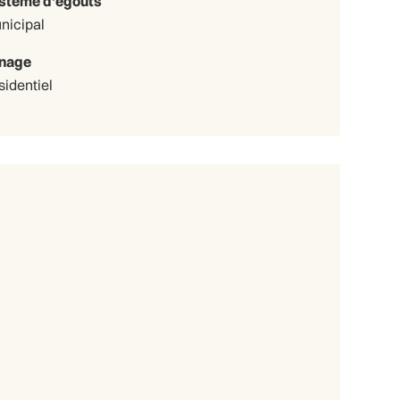
stème d'égouts
nicipal
nage
sidentiel