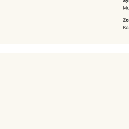
Sy
Mu
Zo
Ré