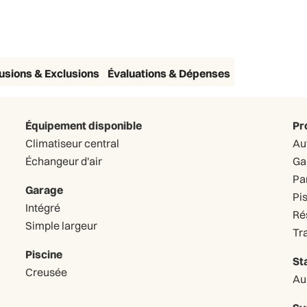
lusions & Exclusions
Évaluations & Dépenses
Équipement disponible
Pr
Climatiseur central
Au
Échangeur d'air
Ga
Pa
Garage
Pi
Intégré
Ré
Simple largeur
Tr
Piscine
St
Creusée