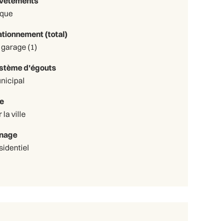
vêtements
ique
ationnement (total)
Au garage (1)
stème d'égouts
nicipal
e
 la ville
nage
sidentiel