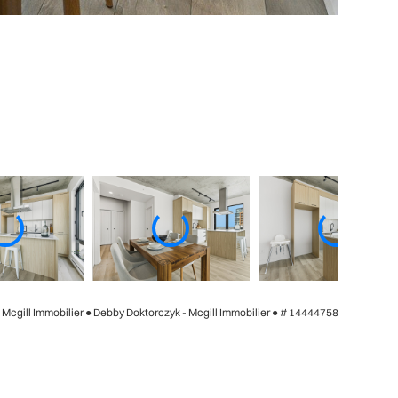
- Mcgill Immobilier ● Debby Doktorczyk - Mcgill Immobilier ●
# 14444758