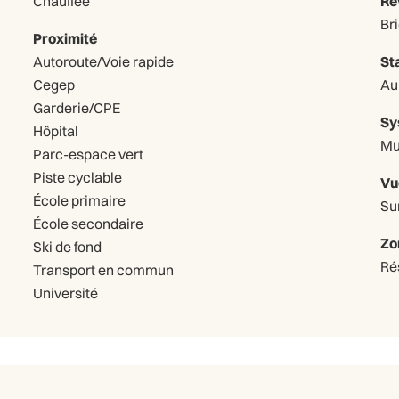
Chauffée
Re
Br
Proximité
Autoroute/Voie rapide
St
Cegep
Garderie/CPE
Sy
Hôpital
Mu
Parc-espace vert
Piste cyclable
Vu
École primaire
Sur
École secondaire
Zo
Ski de fond
Ré
Transport en commun
Université