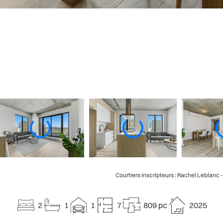
Courtiers inscripteurs : Rachel Leblanc 
2
1
1
7
809 pc
2025