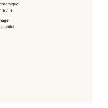
noramique
 la ville
nage
sidentiel