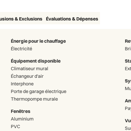
lusions & Exclusions
Évaluations & Dépenses
Énergie pour le chauffage
Re
Électricité
Br
Équipement disponible
St
Climatiseur mural
Échangeur d'air
Sy
Interphone
Mu
Porte de garage électrique
Thermopompe murale
Am
Pa
Fenêtres
Aluminium
Vu
PVC
Sur