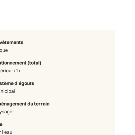
vêtements
ique
ationnement (total)
Extérieur (1)
stème d'égouts
nicipal
énagement du terrain
ysager
e
 l'eau