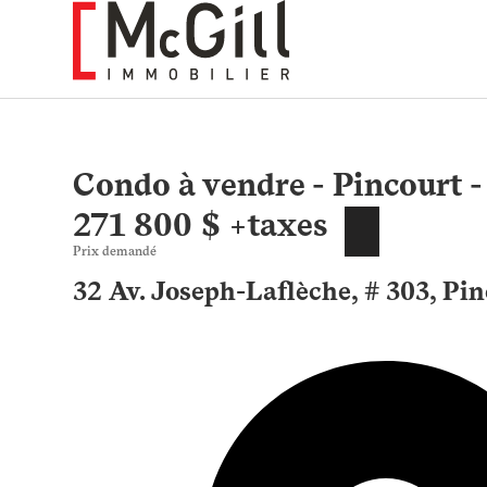
Aller
au
contenu
Condo à vendre - Pincourt 
271 800 $ +taxes
Prix demandé
32 Av. Joseph-Laflèche, # 303, Pi