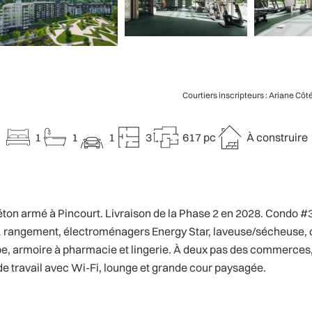
Courtiers inscripteurs : Ariane Côt
1
1
1
3
617 pc
À construire
n armé à Pincourt. Livraison de la Phase 2 en 2028. Condo #30
ur, 1 rangement, électroménagers Energy Star, laveuse/sécheuse,
 armoire à pharmacie et lingerie. À deux pas des commerces, é
de travail avec Wi-Fi, lounge et grande cour paysagée.