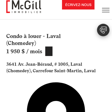
Aller
ÉCRIVEZ-NOUS
au
contenu
Condo à louer - Laval
(Chomedey)
1 950 $ / mois
3641 Av. Jean-Béraud, # 1005, Laval
(Chomedey), Carrefour Saint-Martin, Laval