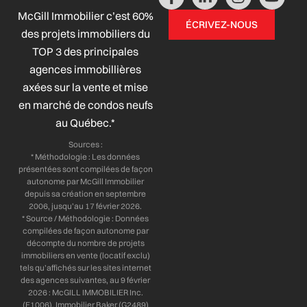
a
i
n
o
McGill Immobilier c’est 60%
c
n
s
u
ÉCRIVEZ-NOUS
e
k
t
t
des projets immobiliers du
b
e
a
u
TOP 3 des principales
o
d
g
b
agences immobillières
o
i
r
e
axées sur la vente et mise
k
n
a
-
-
m
en marché de condos neufs
f
i
au Québec.*
n
Sources :
* Méthodologie : Les données
présentées sont compilées de façon
autonome par McGill Immobilier
depuis sa création en septembre
2006, jusqu’au 17 février 2026.
* Source / Méthodologie : Données
compilées de façon autonome par
décompte du nombre de projets
immobiliers en vente (locatif exclu)
tels qu’affichés sur les sites internet
des agences suivantes, au 9 février
2026 : McGILL IMMOBILIER Inc.
(E1006), Immobilier Baker (G2489)