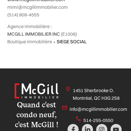
mimi@mcgillimmobilier.com
(514) 909-4555
Agence immobilière :
MCGILL IMMOBILIER INC
(E1006)
Boutique immobilière
⬩
SIEGE SOCIAL
1451 Sherbrooke O.
Montréal, QC H3G 2S8
Quand c'est
info@mcgillimmobilier.com
condo neuf,
514-255-0550
c'est McGill !
F
L
I
Y