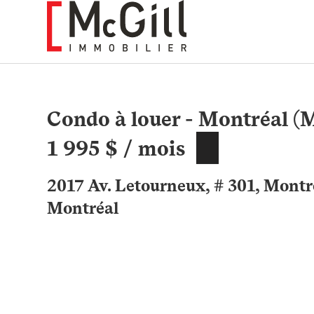
Aller
au
contenu
Condo à louer - Montréal 
1 995 $ / mois
2017 Av. Letourneux, # 301, Mon
Montréal