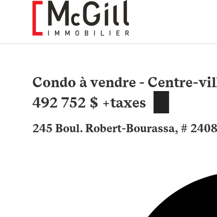
Aller
au
contenu
Condo à vendre - Centre-vil
492 752 $ +taxes
245 Boul. Robert-Bourassa, # 2408