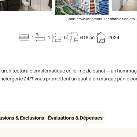
Courtiers inscripteurs : Stephanie Scalera 
1
1
5
616 pc
2024
architecturale emblématique en forme de canot -- un hommage él
ergerie 24/7 vous promettent un quotidien marqué par le confor
lusions & Exclusions
Évaluations & Dépenses