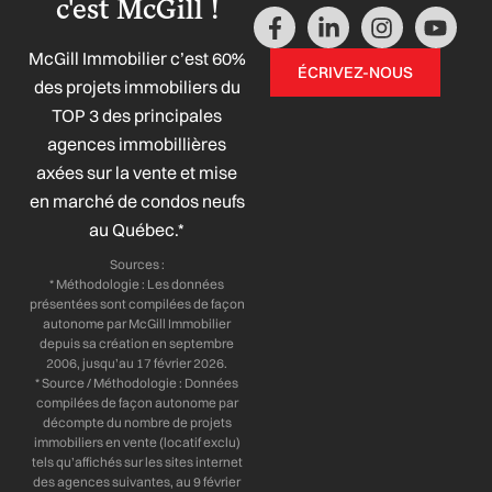
c'est McGill !
F
L
I
Y
a
i
n
o
McGill Immobilier c’est 60%
c
n
s
u
ÉCRIVEZ-NOUS
e
k
t
t
des projets immobiliers du
b
e
a
u
TOP 3 des principales
o
d
g
b
agences immobillières
o
i
r
e
axées sur la vente et mise
k
n
a
-
-
m
en marché de condos neufs
f
i
au Québec.*
n
Sources :
* Méthodologie : Les données
présentées sont compilées de façon
autonome par McGill Immobilier
depuis sa création en septembre
2006, jusqu’au 17 février 2026.
* Source / Méthodologie : Données
compilées de façon autonome par
décompte du nombre de projets
immobiliers en vente (locatif exclu)
tels qu’affichés sur les sites internet
des agences suivantes, au 9 février