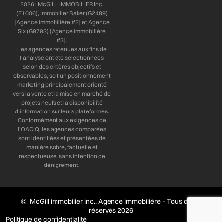
2026 : McGILL IMMOBILIER Inc.
(E1006), Immobilier Baker (G2489)
[Agence immobilière #2] et Agence
Six (G9793) [Agence immobilière
#3].
Les agences retenues aux fins de
l’analyse ont été sélectionnées
selon des critères objectifs et
observables, soit un positionnement
marketing principalement orienté
vers la vente et la mise en marché de
projets neufs et la disponibilité
d’information sur leurs plateformes.
Conformément aux exigences de
l’OACIQ, les agences comparées
sont identifiées et présentées de
manière sobre, factuelle et
respectueuse, sans intention de
dénigrement.
© McGill immobilier inc., Agence immobilière – Tous droits
réservés 2026
Politique de confidentialité