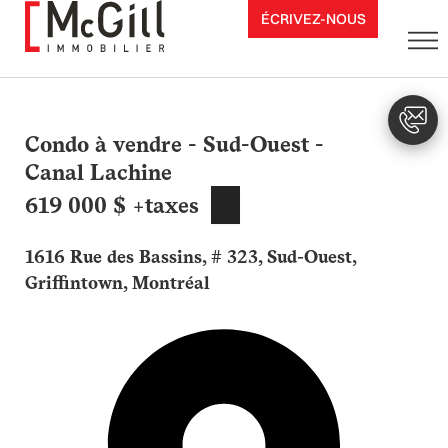
Aller
ÉCRIVEZ-NOUS
au
contenu
Condo à vendre - Sud-Ouest -
Canal Lachine
619 000 $ +taxes
1616 Rue des Bassins, # 323, Sud-Ouest,
Griffintown, Montréal