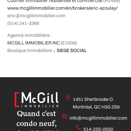
Courtier immobilier résidentiel et commercial
(H2489)
www.mcgillimmobilier.com/en/brokers/eric-azoulay/
eric@mcgillimmobilier.com
(514) 241-3368
Agence immobilière :
MCGILL IMMOBILIER INC
(E1006)
Boutique immobilière
⬩
SIEGE SOCIAL
1451 Sherbrooke O.
Montréal, QC H3G 2S8
Quand c'est
info@mcgillimmobilier.com
condo neuf,
514-255-0550