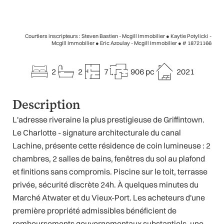
Courtiers inscripteurs : Steven Bastien - Mcgill Immobilier ● Kaytie Potylicki -
Mcgill Immobilier ● Eric Azoulay - Mcgill Immobilier ●
# 18721166
2
2
7
906 pc
2021
Description
L'adresse riveraine la plus prestigieuse de Griffintown.
Le Charlotte - signature architecturale du canal
Lachine, présente cette résidence de coin lumineuse : 2
chambres, 2 salles de bains, fenêtres du sol au plafond
et finitions sans compromis. Piscine sur le toit, terrasse
privée, sécurité discrète 24h. À quelques minutes du
Marché Atwater et du Vieux-Port. Les acheteurs d'une
première propriété admissibles bénéficient de
remboursements gouvernementaux substantiels, une