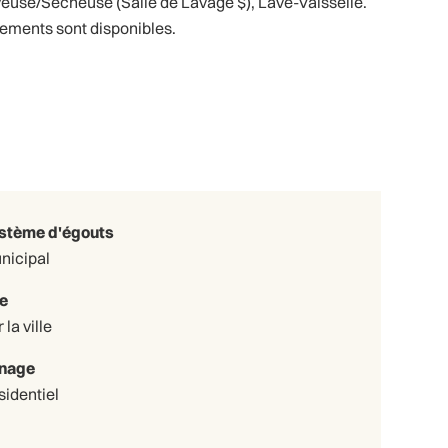
Laveuse/Sécheuse (Salle de Lavage $), Lave-Vaisselle.
ements sont disponibles.
stème d'égouts
nicipal
e
 la ville
nage
sidentiel