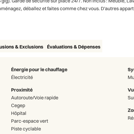
1.5 gig). Garde de sécurité sur place 24/7. Non Inclus : Meuble, 
mménagez, déballez et faites comme chez vous. D'autres appart
lusions & Exclusions
Évaluations & Dépenses
Énergie pour le chauffage
Sy
Électricité
Mu
Proximité
Vu
Autoroute/Voie rapide
Sur
Cegep
Zo
Hôpital
Ré
Parc-espace vert
Piste cyclable