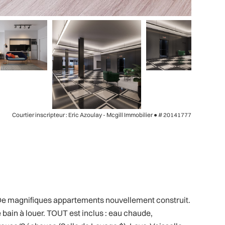
Courtier inscripteur : Eric Azoulay - Mcgill Immobilier ●
# 20141777
. De magnifiques appartements nouvellement construit.
bain à louer. TOUT est inclus : eau chaude,