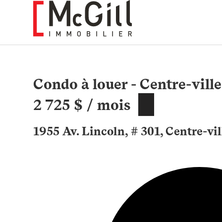
Aller
au
contenu
Condo à louer - Centre-ville
2 725 $ / mois
1955 Av. Lincoln, # 301, Centre-vi