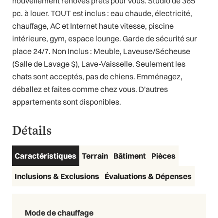
nouvellement rénovés prêts pour vous. Studio de 365
pc. à louer. TOUT est inclus : eau chaude, électricité,
chauffage, AC et Internet haute vitesse, piscine
intérieure, gym, espace lounge. Garde de sécurité sur
place 24/7. Non Inclus : Meuble, Laveuse/Sécheuse
(Salle de Lavage $), Lave-Vaisselle. Seulement les
Visite virtuelle 3D
chats sont acceptés, pas de chiens. Emménagez,
déballez et faites comme chez vous. D'autres
appartements sont disponibles.
Détails
Caractéristiques
Terrain
Bâtiment
Pièces
Inclusions & Exclusions
Évaluations & Dépenses
Mode de chauffage