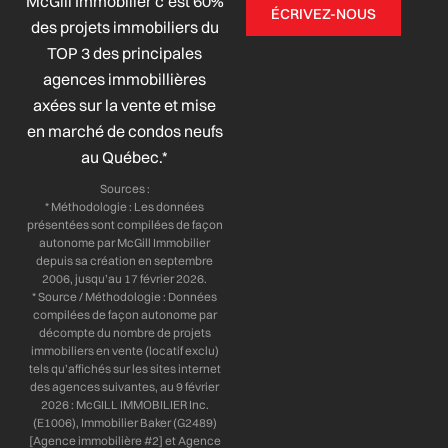
McGill Immobilier c’est 60%
c
n
s
u
ÉCRIVEZ-NOUS
e
k
t
t
des projets immobiliers du
b
e
a
u
TOP 3 des principales
o
d
g
b
agences immobillières
o
i
r
e
axées sur la vente et mise
k
n
a
-
-
m
en marché de condos neufs
f
i
au Québec.*
n
Sources :
* Méthodologie : Les données
présentées sont compilées de façon
autonome par McGill Immobilier
depuis sa création en septembre
2006, jusqu’au 17 février 2026.
* Source / Méthodologie : Données
compilées de façon autonome par
décompte du nombre de projets
immobiliers en vente (locatif exclu)
tels qu’affichés sur les sites internet
des agences suivantes, au 9 février
2026 : McGILL IMMOBILIER Inc.
(E1006), Immobilier Baker (G2489)
[Agence immobilière #2] et Agence