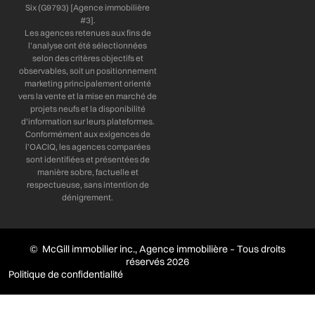
Six (G9793) [Agence immobilière
#3].
Les agences retenues aux fins de
l’analyse ont été sélectionnées
selon des critères objectifs et
observables, soit un positionnement
marketing principalement orienté
vers la vente et la mise en marché de
projets neufs et la disponibilité
d’information sur leurs plateformes.
Conformément aux exigences de
l’OACIQ, les agences comparées
sont identifiées et présentées de
manière sobre, factuelle et
respectueuse, sans intention de
dénigrement.
© McGill immobilier inc., Agence immobilière – Tous droits
réservés 2026
Politique de confidentialité