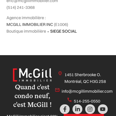
eric@mcgillimmobilier.com
(514) 241-3368
Agence immobilière :
MCGILL IMMOBILIER INC
(E1006)
Boutique immobilière
⬩
SIEGE SOCIAL
1451 Sherbrooke O.
Montréal, QC H3G 2S8
Quand c'est
info@mcgillimmobilier.com
condo neuf,
514-255-0550
c'est McGill !
F
L
I
Y
a
i
n
o