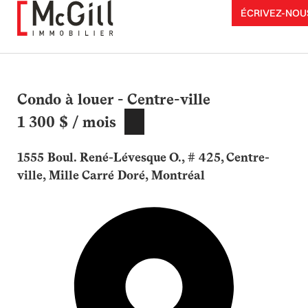
Aller
ÉCRIVEZ-NOU
au
contenu
Condo à louer - Centre-ville
1 300 $ / mois
1555 Boul. René-Lévesque O., # 425, Centre-
ville, Mille Carré Doré, Montréal