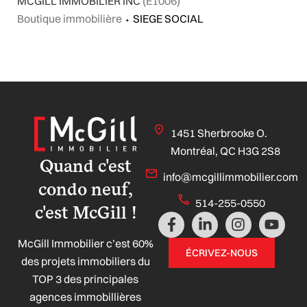
MCGILL IMMOBILIER INC
(E1006)
Boutique immobilière
⬩
SIEGE SOCIAL
1451 Sherbrooke O.
Montréal, QC H3G 2S8
Quand c'est
info@mcgillimmobilier.com
condo neuf,
514-255-0550
c'est McGill !
F
L
I
Y
a
i
n
o
McGill Immobilier c’est 60%
c
n
s
u
ÉCRIVEZ-NOUS
e
k
t
t
des projets immobiliers du
b
e
a
u
TOP 3 des principales
o
d
g
b
agences immobillières
o
i
r
e