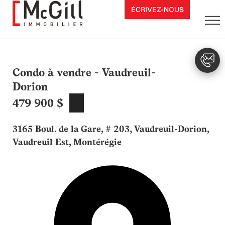
Aller
ÉCRIVEZ-NOUS
au
contenu
Condo à vendre - Vaudreuil-
Dorion
479 900 $
3165 Boul. de la Gare, # 203, Vaudreuil-Dorion,
Vaudreuil Est, Montérégie