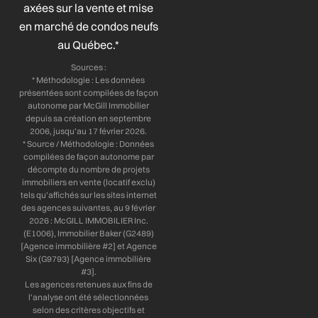
axées sur la vente et mise
k
n
a
-
-
m
en marché de condos neufs
f
i
au Québec.*
n
Sources :
* Méthodologie : Les données
présentées sont compilées de façon
autonome par McGill Immobilier
depuis sa création en septembre
2006, jusqu’au 17 février 2026.
* Source / Méthodologie : Données
compilées de façon autonome par
décompte du nombre de projets
immobiliers en vente (locatif exclu)
tels qu’affichés sur les sites internet
des agences suivantes, au 9 février
2026 : McGILL IMMOBILIER Inc.
(E1006), Immobilier Baker (G2489)
[Agence immobilière #2] et Agence
Six (G9793) [Agence immobilière
#3].
Les agences retenues aux fins de
l’analyse ont été sélectionnées
selon des critères objectifs et