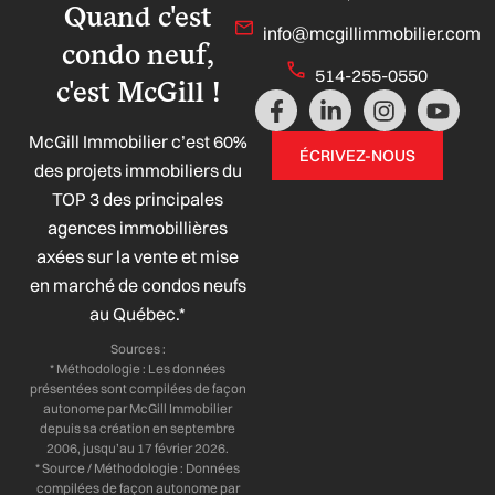
Quand c'est
info@mcgillimmobilier.com
condo neuf,
514-255-0550
c'est McGill !
F
L
I
Y
a
i
n
o
McGill Immobilier c’est 60%
c
n
s
u
ÉCRIVEZ-NOUS
e
k
t
t
des projets immobiliers du
b
e
a
u
TOP 3 des principales
o
d
g
b
agences immobillières
o
i
r
e
axées sur la vente et mise
k
n
a
-
-
m
en marché de condos neufs
f
i
au Québec.*
n
Sources :
* Méthodologie : Les données
présentées sont compilées de façon
autonome par McGill Immobilier
depuis sa création en septembre
2006, jusqu’au 17 février 2026.
* Source / Méthodologie : Données
compilées de façon autonome par