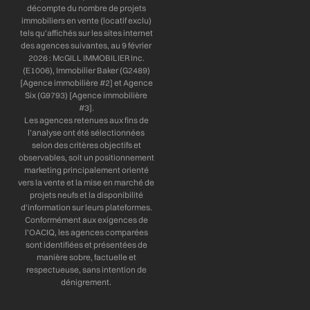
décompte du nombre de projets
immobiliers en vente (locatif exclu)
tels qu’affichés sur les sites internet
des agences suivantes, au 9 février
2026 : McGILL IMMOBILIER Inc.
(E1006), Immobilier Baker (G2489)
[Agence immobilière #2] et Agence
Six (G9793) [Agence immobilière
#3].
Les agences retenues aux fins de
l’analyse ont été sélectionnées
selon des critères objectifs et
observables, soit un positionnement
marketing principalement orienté
vers la vente et la mise en marché de
projets neufs et la disponibilité
d’information sur leurs plateformes.
Conformément aux exigences de
l’OACIQ, les agences comparées
sont identifiées et présentées de
manière sobre, factuelle et
respectueuse, sans intention de
dénigrement.