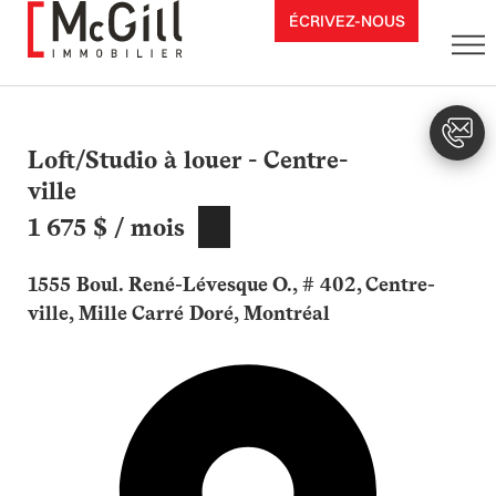
Aller
ÉCRIVEZ-NOUS
au
contenu
Loft/Studio à louer - Centre-
ville
1 675 $ / mois
1555 Boul. René-Lévesque O., # 402, Centre-
ville, Mille Carré Doré, Montréal