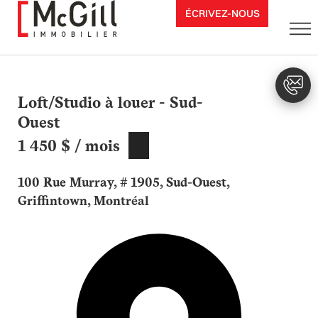
Aller
ÉCRIVEZ-NOUS
au
contenu
Loft/Studio à louer - Sud-
Ouest
1 450 $ / mois
100 Rue Murray, # 1905, Sud-Ouest,
Griffintown, Montréal