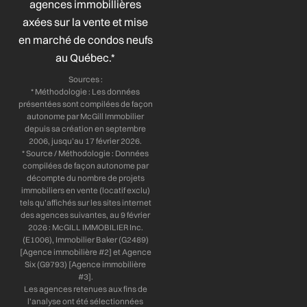
agences immobillières
o
i
r
e
axées sur la vente et mise
k
n
a
-
-
m
en marché de condos neufs
f
i
au Québec.*
n
Sources :
* Méthodologie : Les données
présentées sont compilées de façon
autonome par McGill Immobilier
depuis sa création en septembre
2006, jusqu’au 17 février 2026.
* Source / Méthodologie : Données
compilées de façon autonome par
décompte du nombre de projets
immobiliers en vente (locatif exclu)
tels qu’affichés sur les sites internet
des agences suivantes, au 9 février
2026 : McGILL IMMOBILIER Inc.
(E1006), Immobilier Baker (G2489)
[Agence immobilière #2] et Agence
Six (G9793) [Agence immobilière
#3].
Les agences retenues aux fins de
l’analyse ont été sélectionnées