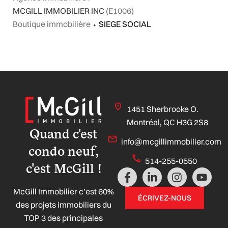
MCGILL IMMOBILIER INC
(E1006)
Boutique immobilière
⬩
SIEGE SOCIAL
1451 Sherbrooke O.
Montréal, QC H3G 2S8
Quand c'est
info@mcgillimmobilier.com
condo neuf,
514-255-0550
c'est McGill !
F
L
I
Y
a
i
n
o
McGill Immobilier c’est 60%
c
n
s
u
ÉCRIVEZ-NOUS
e
k
t
t
des projets immobiliers du
b
e
a
u
TOP 3 des principales
o
d
g
b