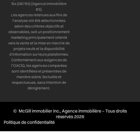
Six (G9793) [Agence immobilière
#3].
Les agences retenues aux fins de
l’analyse ont été sélectionnées
selon des critères objectifs et
observables, soit un positionnement
marketing principalement orienté
vers la vente et la mise en marché de
projets neufs et la disponibilité
d’information sur leurs plateformes.
Conformément aux exigences de
l’OACIQ, les agences comparées
sont identifiées et présentées de
manière sobre, factuelle et
respectueuse, sans intention de
dénigrement.
© McGill immobilier inc., Agence immobilière – Tous droits
réservés 2026
Politique de confidentialité