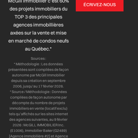
McGill Immobilier c’est 60%
c
n
s
u
ÉCRIVEZ-NOUS
e
k
t
t
des projets immobiliers du
b
e
a
u
TOP 3 des principales
o
d
g
b
agences immobillières
o
i
r
e
axées sur la vente et mise
k
n
a
-
-
m
en marché de condos neufs
f
i
au Québec.*
n
Sources :
* Méthodologie : Les données
présentées sont compilées de façon
autonome par McGill Immobilier
depuis sa création en septembre
2006, jusqu’au 17 février 2026.
* Source / Méthodologie : Données
compilées de façon autonome par
décompte du nombre de projets
immobiliers en vente (locatif exclu)
tels qu’affichés sur les sites internet
des agences suivantes, au 9 février
2026 : McGILL IMMOBILIER Inc.
(E1006), Immobilier Baker (G2489)
[Agence immobilière #2] et Agence