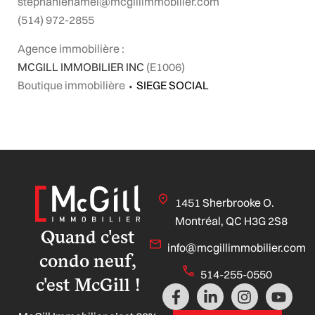
stephaniehamel@mcgillimmobilier.com
(514) 972-2855
Agence immobilière :
MCGILL IMMOBILIER INC
(E1006)
Boutique immobilière
⬩
SIEGE SOCIAL
1451 Sherbrooke O.
Montréal, QC H3G 2S8
Quand c'est
info@mcgillimmobilier.com
condo neuf,
514-255-0550
c'est McGill !
F
L
I
Y
a
i
n
o