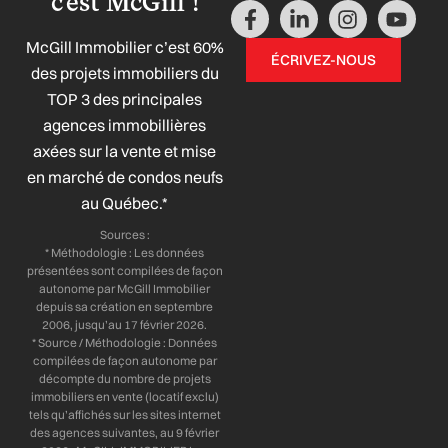
c'est McGill !
F
L
I
Y
a
i
n
o
McGill Immobilier c’est 60%
c
n
s
u
ÉCRIVEZ-NOUS
e
k
t
t
des projets immobiliers du
b
e
a
u
TOP 3 des principales
o
d
g
b
agences immobillières
o
i
r
e
axées sur la vente et mise
k
n
a
-
-
m
en marché de condos neufs
f
i
au Québec.*
n
Sources :
* Méthodologie : Les données
présentées sont compilées de façon
autonome par McGill Immobilier
depuis sa création en septembre
2006, jusqu’au 17 février 2026.
* Source / Méthodologie : Données
compilées de façon autonome par
décompte du nombre de projets
immobiliers en vente (locatif exclu)
tels qu’affichés sur les sites internet
des agences suivantes, au 9 février