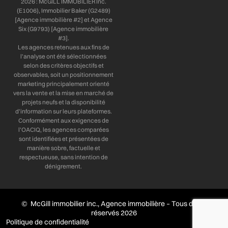
2026 : McGILL IMMOBILIER Inc.
(E1006), Immobilier Baker (G2489)
[Agence immobilière #2] et Agence
Six (G9793) [Agence immobilière
#3].
Les agences retenues aux fins de
l’analyse ont été sélectionnées
selon des critères objectifs et
observables, soit un positionnement
marketing principalement orienté
vers la vente et la mise en marché de
projets neufs et la disponibilité
d’information sur leurs plateformes.
Conformément aux exigences de
l’OACIQ, les agences comparées
sont identifiées et présentées de
manière sobre, factuelle et
respectueuse, sans intention de
dénigrement.
© McGill immobilier inc., Agence immobilière – Tous droits
réservés 2026
Politique de confidentialité