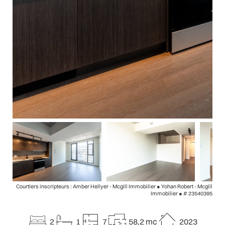
Courtiers inscripteurs : Amber Hellyer - Mcgill Immobilier ● Yohan Robert - Mcgill
Immobilier ●
# 23540395
2
1
7
58,2 mc
2023