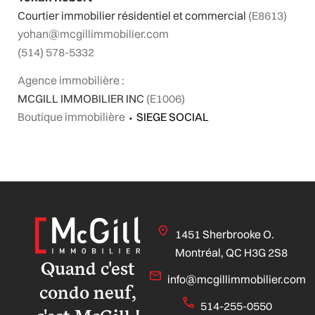
Courtier immobilier résidentiel et commercial
(E8613)
yohan@mcgillimmobilier.com
(514) 578-5332
Agence immobilière :
MCGILL IMMOBILIER INC
(E1006)
Boutique immobilière
⬩
SIEGE SOCIAL
1451 Sherbrooke O.
Montréal, QC H3G 2S8
Quand c'est
info@mcgillimmobilier.com
condo neuf,
514-255-0550