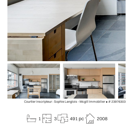
Courtier inscripteur : Sophie Langlois - Mcgill Immobilier ●
# 23976303
1
3
491 pc
2008