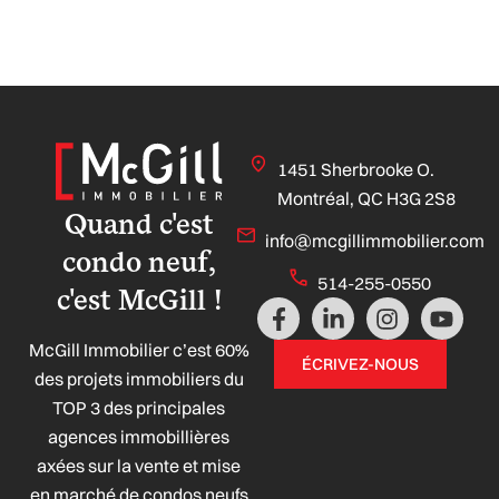
1451 Sherbrooke O.
Montréal, QC H3G 2S8
Quand c'est
info@mcgillimmobilier.com
condo neuf,
514-255-0550
c'est McGill !
F
L
I
Y
a
i
n
o
McGill Immobilier c’est 60%
c
n
s
u
ÉCRIVEZ-NOUS
e
k
t
t
des projets immobiliers du
b
e
a
u
TOP 3 des principales
o
d
g
b
agences immobillières
o
i
r
e
axées sur la vente et mise
k
n
a
-
-
m
en marché de condos neufs