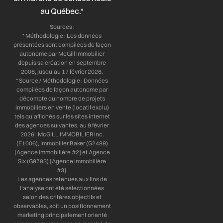
f
i
au Québec.*
n
Sources :
* Méthodologie : Les données
présentées sont compilées de façon
autonome par McGill Immobilier
depuis sa création en septembre
2006, jusqu’au 17 février 2026.
* Source / Méthodologie : Données
compilées de façon autonome par
décompte du nombre de projets
immobiliers en vente (locatif exclu)
tels qu’affichés sur les sites internet
des agences suivantes, au 9 février
2026 : McGILL IMMOBILIER Inc.
(E1006), Immobilier Baker (G2489)
[Agence immobilière #2] et Agence
Six (G9793) [Agence immobilière
#3].
Les agences retenues aux fins de
l’analyse ont été sélectionnées
selon des critères objectifs et
observables, soit un positionnement
marketing principalement orienté