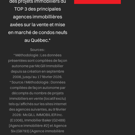
e
k
t
t
des projets immobiliers du
b
e
a
u
TOP 3 des principales
o
d
g
b
agences immobillières
o
i
r
e
axées sur la vente et mise
k
n
a
-
-
m
en marché de condos neufs
f
i
au Québec.*
n
Sources :
* Méthodologie : Les données
présentées sont compilées de façon
autonome par McGill Immobilier
depuis sa création en septembre
2006, jusqu’au 17 février 2026.
* Source / Méthodologie : Données
compilées de façon autonome par
décompte du nombre de projets
immobiliers en vente (locatif exclu)
tels qu’affichés sur les sites internet
des agences suivantes, au 9 février
2026 : McGILL IMMOBILIER Inc.
(E1006), Immobilier Baker (G2489)
[Agence immobilière #2] et Agence
Six (G9793) [Agence immobilière