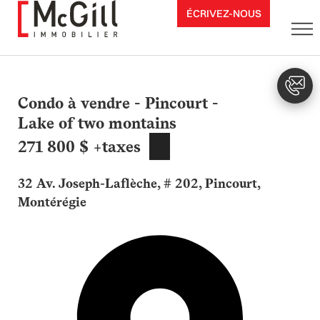
Aller
ÉCRIVEZ-NOUS
au
contenu
Condo à vendre - Pincourt -
Lake of two montains
271 800 $ +taxes
32 Av. Joseph-Laflèche, # 202, Pincourt,
Montérégie