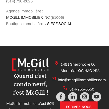
(514) 730-2625
Agence immobilière :
MCGILL IMMOBILIER INC
(E1006)
Boutique immobilière
⬩
SIEGE SOCIAL
1451 Sherbrooke O.
Montréal, QC H3G 2S8
Quand c'est
info@mcgillimmobilier.com
condo neuf,
514-255-0550
c'est McGill !
F
L
I
Y
a
i
n
o
McGill Immobilier c’est 60%
c
n
s
u
ÉCRIVEZ-NOUS