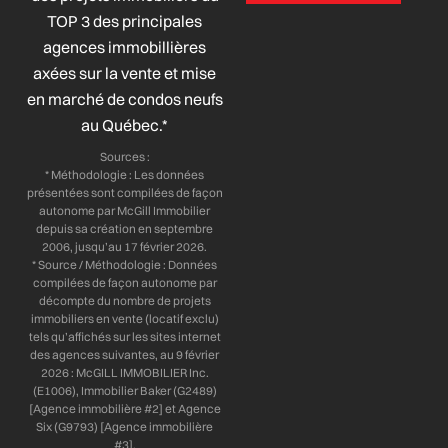
b
e
a
u
TOP 3 des principales
o
d
g
b
agences immobillières
o
i
r
e
axées sur la vente et mise
k
n
a
-
-
m
en marché de condos neufs
f
i
au Québec.*
n
Sources :
* Méthodologie : Les données
présentées sont compilées de façon
autonome par McGill Immobilier
depuis sa création en septembre
2006, jusqu’au 17 février 2026.
* Source / Méthodologie : Données
compilées de façon autonome par
décompte du nombre de projets
immobiliers en vente (locatif exclu)
tels qu’affichés sur les sites internet
des agences suivantes, au 9 février
2026 : McGILL IMMOBILIER Inc.
(E1006), Immobilier Baker (G2489)
[Agence immobilière #2] et Agence
Six (G9793) [Agence immobilière
#3].