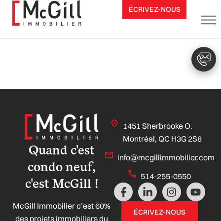
Aller
ÉCRIVEZ-NOUS
au
contenu
1451 Sherbrooke O.
Montréal, QC H3G 2S8
Quand c'est
info@mcgillimmobilier.com
condo neuf,
514-255-0550
c'est McGill !
F
L
I
Y
a
i
n
o
McGill Immobilier c’est 60%
c
n
s
u
ÉCRIVEZ-NOUS
e
k
t
t
des projets immobiliers du