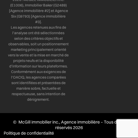
(E1006), Immobilier Baker (G2489)
[Agence immobilière #2] et Agence
Six (G9793) [Agence immobilière
#3].
Les agences retenues aux fins de
l’analyse ont été sélectionnées
selon des critères objectifs et
observables, soit un positionnement
marketing principalement orienté
vers la vente et la mise en marché de
projets neufs et la disponibilité
d’information sur leurs plateformes.
Conformément aux exigences de
l’OACIQ, les agences comparées
sont identifiées et présentées de
manière sobre, factuelle et
respectueuse, sans intention de
dénigrement.
© McGill immobilier inc., Agence immobilière – Tous droits
réservés 2026
Politique de confidentialité