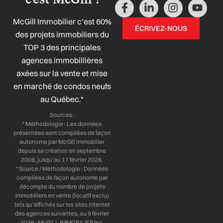
F
L
I
Y
a
i
n
o
McGill Immobilier c’est 60%
c
n
s
u
ÉCRIVEZ-NOUS
e
k
t
t
des projets immobiliers du
b
e
a
u
TOP 3 des principales
o
d
g
b
agences immobillières
o
i
r
e
axées sur la vente et mise
k
n
a
-
-
m
en marché de condos neufs
f
i
au Québec.*
n
Sources :
* Méthodologie : Les données
présentées sont compilées de façon
autonome par McGill Immobilier
depuis sa création en septembre
2006, jusqu’au 17 février 2026.
* Source / Méthodologie : Données
compilées de façon autonome par
décompte du nombre de projets
immobiliers en vente (locatif exclu)
tels qu’affichés sur les sites internet
des agences suivantes, au 9 février
2026 : McGILL IMMOBILIER Inc.