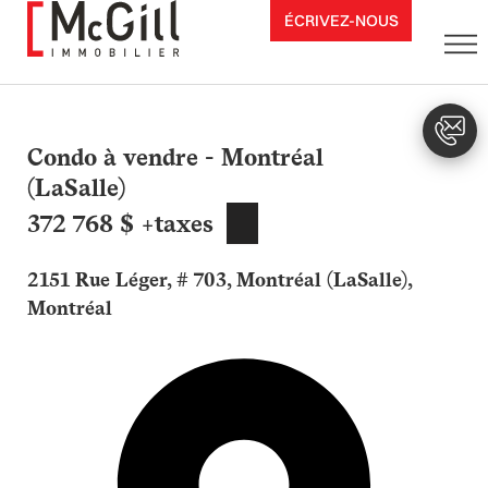
Aller
ÉCRIVEZ-NOUS
au
contenu
Condo à vendre - Montréal
(LaSalle)
372 768 $ +taxes
2151 Rue Léger, # 703, Montréal (LaSalle),
Montréal