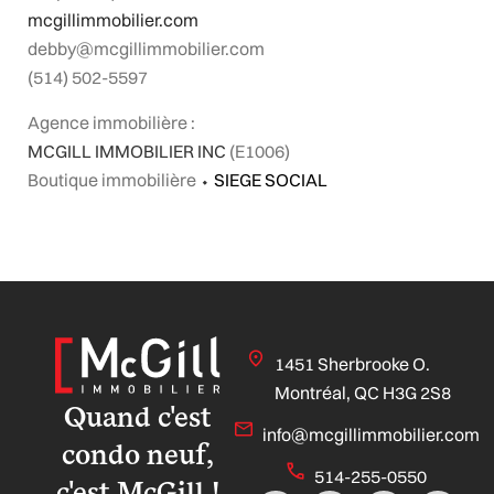
mcgillimmobilier.com
debby@mcgillimmobilier.com
(514) 502-5597
Agence immobilière :
MCGILL IMMOBILIER INC
(E1006)
Boutique immobilière
⬩
SIEGE SOCIAL
1451 Sherbrooke O.
Montréal, QC H3G 2S8
Quand c'est
info@mcgillimmobilier.com
condo neuf,
514-255-0550
c'est McGill !