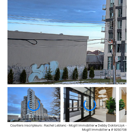
Courtiers inscripteurs : Rachel Leblanc - Mcgill Immobilier ● Debby Doktorczyk -
Mcgill Immobilier ●
# 9250708