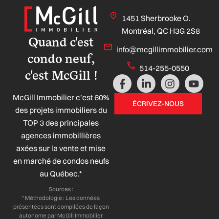
1451 Sherbrooke O.
Montréal, QC H3G 2S8
Quand c'est
info@mcgillimmobilier.com
condo neuf,
514-255-0550
c'est McGill !
F
L
I
Y
a
i
n
o
McGill Immobilier c’est 60%
c
n
s
u
ÉCRIVEZ-NOUS
e
k
t
t
des projets immobiliers du
b
e
a
u
TOP 3 des principales
o
d
g
b
agences immobillières
o
i
r
e
axées sur la vente et mise
k
n
a
-
-
m
en marché de condos neufs
f
i
au Québec.*
n
Sources :
* Méthodologie : Les données
présentées sont compilées de façon
autonome par McGill Immobilier