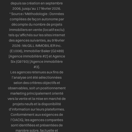
depuis sa création en septembre
2006, jusqu’au 17 février 2026.
* Source / Méthodologie : Données
compilées de façon autonome par
décompte du nombre de projets
immobiliers en vente (locatif exclu)
tels qu’affichés sur les sites internet
des agences suivantes, au 9 février
2026 : McGILL IMMOBILIER Inc.
(E1006), Immobilier Baker (G2489)
[Agence immobilière #2] et Agence
Six (G9793) [Agence immobilière
#3].
Les agences retenues aux fins de
l’analyse ont été sélectionnées
selon des critères objectifs et
observables, soit un positionnement
marketing principalement orienté
vers la vente et la mise en marché de
projets neufs et la disponibilité
d’information sur leurs plateformes.
Conformément aux exigences de
l’OACIQ, les agences comparées
sont identifiées et présentées de
manière sobre, factuelle et