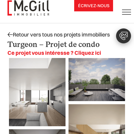
Aller
ÉCRIVEZ-NOUS
au
contenu
Retour vers tous nos projets immobiliers
Turgeon – Projet de condo
Ce projet vous intéresse ? Cliquez ici