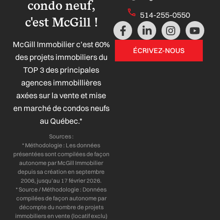
condo neuf,
514-255-0550
c'est McGill !
F
L
I
Y
a
i
n
o
McGill Immobilier c’est 60%
c
n
s
u
ÉCRIVEZ-NOUS
e
k
t
t
des projets immobiliers du
b
e
a
u
TOP 3 des principales
o
d
g
b
agences immobillières
o
i
r
e
axées sur la vente et mise
k
n
a
-
-
m
en marché de condos neufs
f
i
au Québec.*
n
Sources :
* Méthodologie : Les données
présentées sont compilées de façon
autonome par McGill Immobilier
depuis sa création en septembre
2006, jusqu’au 17 février 2026.
* Source / Méthodologie : Données
compilées de façon autonome par
décompte du nombre de projets
immobiliers en vente (locatif exclu)