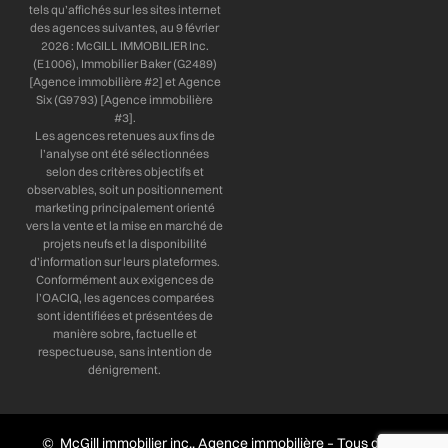
tels qu’affichés sur les sites internet
des agences suivantes, au 9 février
2026 : McGILL IMMOBILIER Inc.
(E1006), Immobilier Baker (G2489)
[Agence immobilière #2] et Agence
Six (G9793) [Agence immobilière
#3].
Les agences retenues aux fins de
l’analyse ont été sélectionnées
selon des critères objectifs et
observables, soit un positionnement
marketing principalement orienté
vers la vente et la mise en marché de
projets neufs et la disponibilité
d’information sur leurs plateformes.
Conformément aux exigences de
l’OACIQ, les agences comparées
sont identifiées et présentées de
manière sobre, factuelle et
respectueuse, sans intention de
dénigrement.
© McGill immobilier inc., Agence immobilière – Tous droits